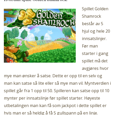
Spillet Golden
Shamrock
består av 5
hjul og hele 20
innsatslinjer.
Før man
starter i gang
spillet må det
avgjøres hvor
mye man ønsker å satse. Dette er opp til en selv og
man kan satse så lite eller så mye man vil. Myntverdien i
spillet går fra 1 opp til 50. Spilleren kan satse opp til 10
mynter per innsatslinje før spillet starter. Høyeste
utbetalingen man kan få som jackpot i dette spillet er
hvis man er så heldig å få 5 gullspann på en linje.