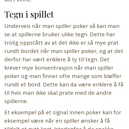
Tegn i spillet
Underveis når man spiller poker så kan man
se at spillerne bruker ulike tegn. Dette har
trolig oppstått av at det ikke er så mye prat
rundt bordet når man spiller poker, og at det
derfor har vært enklere å ty til tegn. Det
krever mye konsentrasjon når man spiller
poker og man finner ofte mange som bløffer
rundt et bord. Dette kan da være enklere å få
til hvis man ikke skal prate med de andre
spillerne.
Et eksempel på et signal innen poker kan for
eksempel være når en spiller ønsker å få