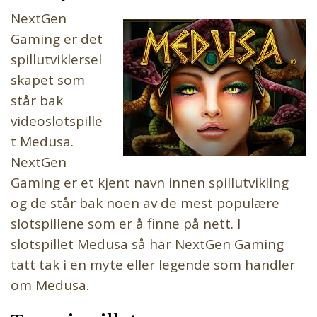
NextGen
Gaming er det
spillutviklersel
skapet som
står bak
videoslotspille
t Medusa.
NextGen
Gaming er et kjent navn innen spillutvikling
og de står bak noen av de mest populære
slotspillene som er å finne på nett. I
slotspillet Medusa så har NextGen Gaming
tatt tak i en myte eller legende som handler
om Medusa.