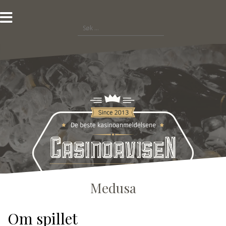
S
k
S
i
ø
p
k
t
e
o
t
c
t
o
e
n
r
t
:
e
n
t
Medusa
Om spillet