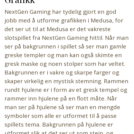
NextGen Gaming har tydelig gjort en god
jobb med å utforme grafikken i Medusa, for
det ser ut til at Medusa er det vakreste
slotspillet fra NextGen Gaming hittil. Når man
ser på bakgrunnen i spillet så ser man gamle
greske templer og man kan også skimte en
gresk maske og noen stolper som har veltet.
Bakgrunnen er i vakre og skarpe farger og
skaper virkelig en mystisk stemning. Rammen
rundt hjulene er i form av et gresk tempel og
rammer inn hjulene på en flott måte. Når
man ser på hjulene så ser man en mengde
symboler som alle er utformet til å passe
spillets tema. Bakgrunnen på hjulene er
utformet slik at det ser ut som stein, og