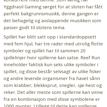
Yggdrasil Gaming sørget for at sloten har fått
perfekt bakgrunnsmusikk, denne gangen er
det behagelig og avslappende musikken som
passer godt til slotens tema.
Spillet har blitt satt opp i standardoppsett
med fem hjul, har tre rader med utrolig flotte
symboler og spillet har til sammen 20
spillelinjer hvor spillerne kan satse. Reef Run
inneholder faktisk kun seks ulike symboler i
spillet, og disse består selvsagt av ulike fisker
og andre levende organismer fra havet sånn
som krabber, blekksprut, snegler, sjø-hest og
reker. Det aller meste som spillerne kan vinne
fra en kombinasjon med disse symbolene er
1000 mynter. I tillegg til dette kan spillerne