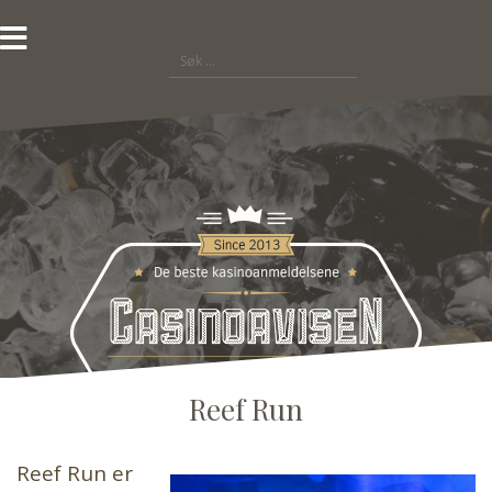
S
k
S
i
ø
p
k
t
e
o
t
c
t
o
e
n
r
t
:
e
n
t
Reef Run
Reef Run er