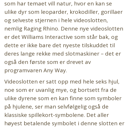
som har temaet vill natur, hvor en kan se
ulike dyr som leoparder, krokodiller, gorillaer
og selveste stjernen i hele videoslotten,
nemlig Raging Rhino. Denne nye videoslotten
er det Williams Interactive som står bak, og
dette er ikke bare det nyeste tilskuddet til
deres lange rekke med slotmaskiner – det er
også den første som er drevet av
programvaren Any Way.
Videoslotten er satt opp med hele seks hjul,
noe som er uvanlig mye, og bortsett fra de
ulike dyrene som en kan finne som symboler
på hjulene, ser man selvfølgelig også de
klassiske spillekort-symbolene. Det aller
høyest betalende symbolet i denne slotten er