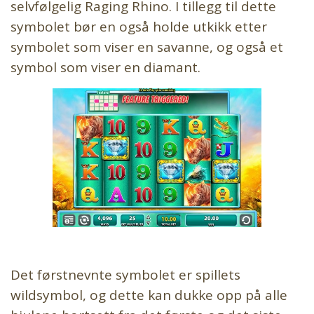
selvfølgelig Raging Rhino. I tillegg til dette
symbolet bør en også holde utkikk etter
symbolet som viser en savanne, og også et
symbol som viser en diamant.
Det førstnevnte symbolet er spillets
wildsymbol, og dette kan dukke opp på alle