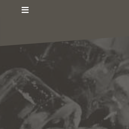
S
k
i
p
t
o
c
o
n
t
e
n
t