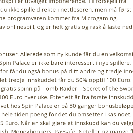
ospill er utvalget imponerende. Til forskjell fra
u ikke spille direkte i nettleseren, men må først
nne programvaren kommer fra Microgaming,
onlinespill, og er helt gratis og rask å laste ned
bonuser. Allerede som ny kunde får du en velkoms
pin Palace er ikke bare interessert i nye spillere
rfor får du også bonus på ditt andre og tredje in
t tredje innskuddet får du 50% opptil 100 Euro. I 
gratis spinn på Tomb Raider – Secret of the Sw
t 100 Euro hver uke. Etter ett år fra første innsk
vet hos Spin Palace er på 30 ganger bonusbeløpet
u hele tiden poeng for det du omsetter i kasinoet,
 5 Euro. Når en skal gjøre et innskudd kan du ve
ash, Moneybookers, Paysafe, Neteller og mange fl