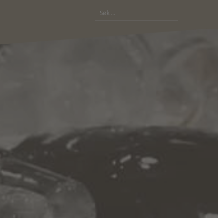
S
ø
k
e
t
t
e
r
: