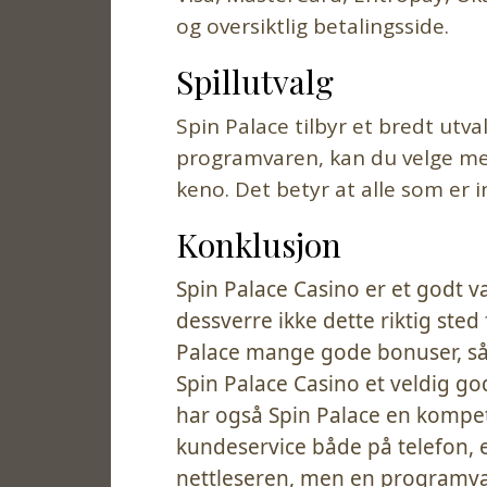
og oversiktlig betalingsside.
Spillutvalg
Spin Palace tilbyr et bredt utv
programvaren, kan du velge mell
keno. Det betyr at alle som er i
Konklusjon
Spin Palace Casino er et godt va
dessverre ikke dette riktig sted 
Palace mange gode bonuser, så f
Spin Palace Casino et veldig god
har også Spin Palace en kompet
kundeservice både på telefon, e-
nettleseren, men en programvar