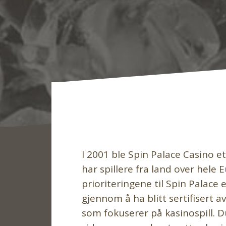
I 2001 ble Spin Palace Casino et
har spillere fra land over hele 
prioriteringene til Spin Palace e
gjennom å ha blitt sertifisert a
som fokuserer på kasinospill. D