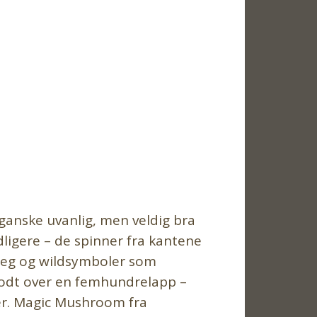
 ganske uvanlig, men veldig bra
idligere – de spinner fra kantene
seg og wildsymboler som
 godt over en femhundrelapp –
mer. Magic Mushroom fra