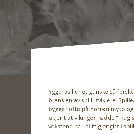
Yggdrasil er et ganske så fersk
bransjen av spillutviklere. Spi
bygger ofte på norrøn mytologi
ukjent at vikinger hadde “magi
vekstene har blitt gjengitt i 