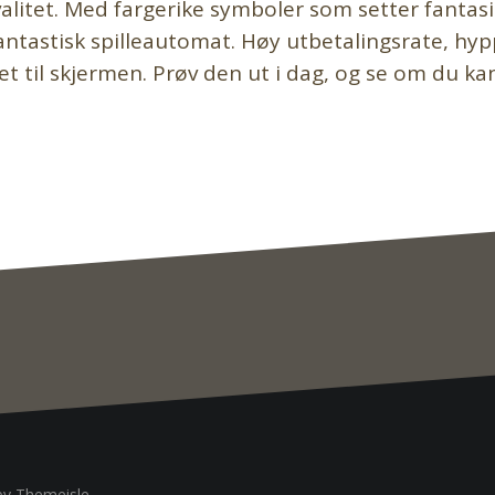
valitet. Med fargerike symboler som setter fantasi
ntastisk spilleautomat. Høy utbetalingsrate, hypp
et til skjermen. Prøv den ut i dag, og se om du ka
y Themeisle.