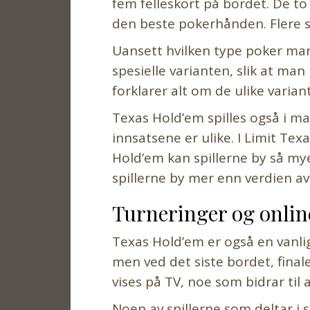
fem felleskort på bordet. De t
den beste pokerhånden. Flere s
Uansett hvilken type poker man 
spesielle varianten, slik at m
forklarer alt om de ulike varian
Texas Hold’em spilles også i ma
innsatsene er ulike. I Limit Te
Hold’em kan spillerne by så mye 
spillerne by mer enn verdien a
Turneringer og onli
Texas Hold’em er også en vanlig
men ved det siste bordet, final
vises på TV, noe som bidrar til 
Noen av spillerne som deltar i st