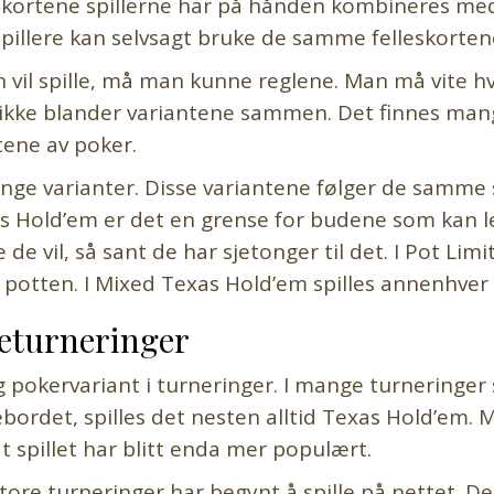
o kortene spillerne har på hånden kombineres med 
pillere kan selvsagt bruke de samme felleskorten
vil spille, må man kunne reglene. Man må vite hv
an ikke blander variantene sammen. Det finnes ma
tene av poker.
nge varianter. Disse variantene følger de samme 
xas Hold’em er det en grense for budene som kan le
de vil, så sant de har sjetonger til det. I Pot Lim
v potten. I Mixed Texas Hold’em spilles annenhver
neturneringer
 pokervariant i turneringer. I mange turneringer s
ebordet, spilles det nesten alltid Texas Hold’em.
at spillet har blitt enda mer populært.
ore turneringer har begynt å spille på nettet. Det 