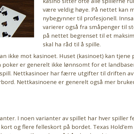
kasino sitter ofte alle spillerne 
være veldig høye. På nettet kan m
nybegynner til profesjonell. Inns
varierer også fra småpenger til s
på nettet begrenset til et maksim
skal ha råd til å spille.
an ikke mot kasinoet. Huset (kasinoet) kan tjene p
n poker er generelt ikke lønnsomt for et landbase
ill. Nettkasinoer har færre utgifter til driften av 
rbord. Nettkasinoene er generelt også mer bruker
nter. I noen varianter av spillet har hver spiller 
 kort og flere felleskort på bordet. Texas Hold’em