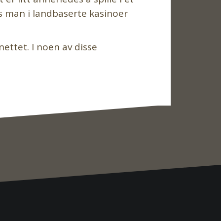
s man i landbaserte kasinoer
ettet. I noen av disse
.