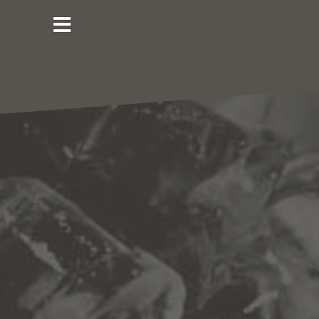
S
k
i
p
t
o
c
o
n
t
e
n
t