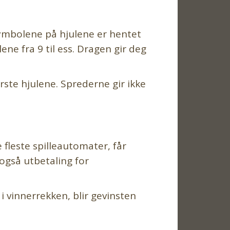
Symbolene på hjulene er hentet
ene fra 9 til ess. Dragen gir deg
rste hjulene. Sprederne gir ikke
e fleste spilleautomater, får
 også utbetaling for
 vinnerrekken, blir gevinsten