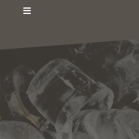
S
k
i
p
t
o
c
o
n
t
e
n
t