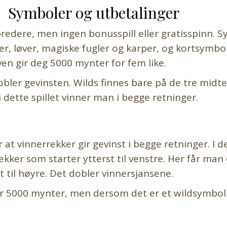
Symboler og utbetalinger
predere, men ingen bonusspill eller gratisspinn. 
er, løver, magiske fugler og karper, og kortsymbol
ven gir deg 5000 mynter for fem like.
bler gevinsten. Wilds finnes bare på de tre midte
 dette spillet vinner man i begge retninger.
r at vinnerrekker gir gevinst i begge retninger. I d
ekker som starter ytterst til venstre. Her får man
t til høyre. Det dobler vinnersjansene.
er 5000 mynter, men dersom det er et wildsymbol i