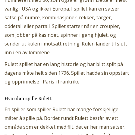
nummerert med 00, som også er grønn. Dette er mest
vanlig i USA og ikke i Europa. I spillet kan en satser
satse på numre, kombinasjoner, rekker, farger,
oddetall eller partall. Spillet starter når en croupier,
som jobber på kasinoet, spinner i gang hjulet, og
sender ut kulen i motsatt retning. Kulen lander til slutt
inn i en av lommene.
Rulett spillet har en lang historie og har blitt spilt på
dagens måte helt siden 1796. Spillet hadde sin oppstart
og opprinnelse i Paris i Frankrike.
Hvordan spille Rulett:
En spiller som spiller Rulett har mange forskjellige
måter å spille på. Bordet rundt Rulett består av ett
område som er dekket med filt, det er her man satser.