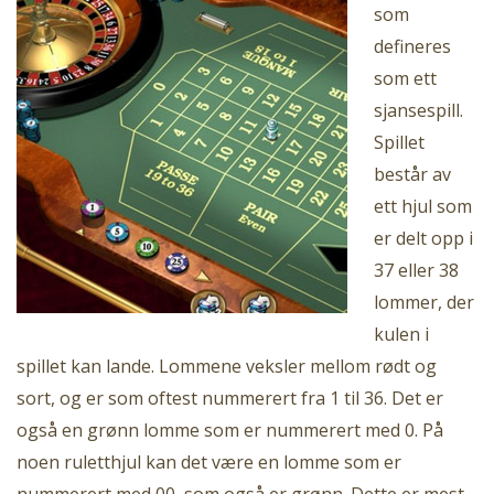
som
defineres
som ett
sjansespill.
Spillet
består av
ett hjul som
er delt opp i
37 eller 38
lommer, der
kulen i
spillet kan lande. Lommene veksler mellom rødt og
sort, og er som oftest nummerert fra 1 til 36. Det er
også en grønn lomme som er nummerert med 0. På
noen ruletthjul kan det være en lomme som er