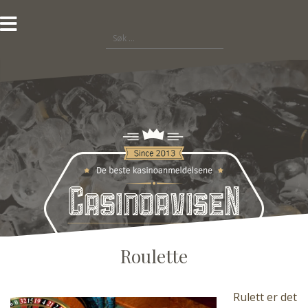
S
k
S
i
ø
p
k
t
e
o
t
c
t
o
e
n
r
t
:
e
n
t
Roulette
Rulett er det