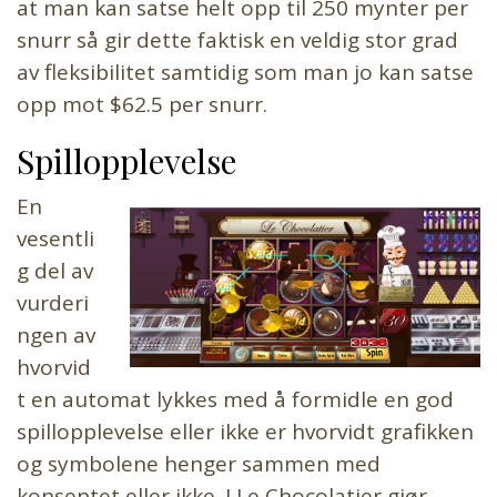
at man kan satse helt opp til 250 mynter per
snurr så gir dette faktisk en veldig stor grad
av fleksibilitet samtidig som man jo kan satse
opp mot $62.5 per snurr.
Spillopplevelse
En
vesentli
g del av
vurderi
ngen av
hvorvid
t en automat lykkes med å formidle en god
spillopplevelse eller ikke er hvorvidt grafikken
og symbolene henger sammen med
konseptet eller ikke. I Le Chocolatier gjør