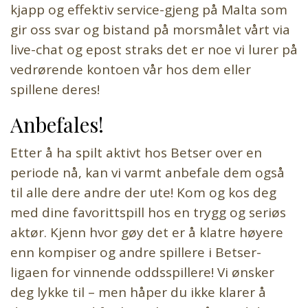
kjapp og effektiv service-gjeng på Malta som
gir oss svar og bistand på morsmålet vårt via
live-chat og epost straks det er noe vi lurer på
vedrørende kontoen vår hos dem eller
spillene deres!
Anbefales!
Etter å ha spilt aktivt hos Betser over en
periode nå, kan vi varmt anbefale dem også
til alle dere andre der ute! Kom og kos deg
med dine favorittspill hos en trygg og seriøs
aktør. Kjenn hvor gøy det er å klatre høyere
enn kompiser og andre spillere i Betser-
ligaen for vinnende oddsspillere! Vi ønsker
deg lykke til – men håper du ikke klarer å