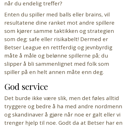
når du endelig treffer?
Enten du spiller med balls eller brains, vil
resultatene dine ranket mot andre spillere
som kjører samme taktikken og strategien
som deg; safe eller risikabelt! Dermed er
Betser League en rettferdig og jevnbyrdig
måte å måle og belønne spillerne på; du
slipper å bli sammenlignet med folk som
spiller på en helt annen måte enn deg.
God service
Det burde ikke være slik, men det føles alltid
tryggere og bedre å ha med andre nordmenn
og skandinaver å gjøre når noe er galt eller vi
trenger hjelp til noe. Godt da at Betser har en