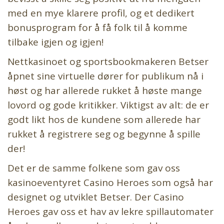
med en mye klarere profil, og et dedikert
bonusprogram for å få folk til å komme
tilbake igjen og igjen!
Nettkasinoet og sportsbookmakeren Betser
åpnet sine virtuelle dører for publikum nå i
høst og har allerede rukket å høste mange
lovord og gode kritikker. Viktigst av alt: de er
godt likt hos de kundene som allerede har
rukket å registrere seg og begynne å spille
der!
Det er de samme folkene som gav oss
kasinoeventyret Casino Heroes som også har
designet og utviklet Betser. Der Casino
Heroes gav oss et hav av lekre spillautomater