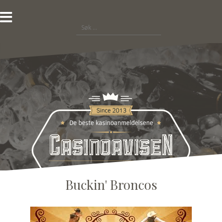
S
k
S
i
ø
p
k
t
e
o
t
c
t
o
e
n
r
t
:
e
n
t
Buckin' Broncos