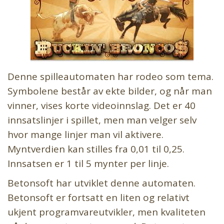
Denne spilleautomaten har rodeo som tema.
Symbolene består av ekte bilder, og når man
vinner, vises korte videoinnslag. Det er 40
innsatslinjer i spillet, men man velger selv
hvor mange linjer man vil aktivere.
Myntverdien kan stilles fra 0,01 til 0,25.
Innsatsen er 1 til 5 mynter per linje.
Betonsoft har utviklet denne automaten.
Betonsoft er fortsatt en liten og relativt
ukjent programvareutvikler, men kvaliteten