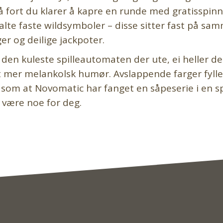
å fort du klarer å kapre en runde med gratisspinn
te faste wildsymboler – disse sitter fast på samm
er og deilige jackpoter.
den kuleste spilleautomaten der ute, ei heller de
t mer melankolsk humør. Avslappende farger fylle
n som at Novomatic har fanget en såpeserie i en s
 være noe for deg.