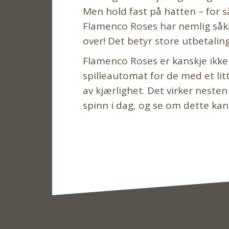
Men hold fast på hatten – for s
Flamenco Roses har nemlig såkal
over! Det betyr store utbetaling
Flamenco Roses er kanskje ikke 
spilleautomat for de med et lit
av kjærlighet. Det virker neste
spinn i dag, og se om dette kan