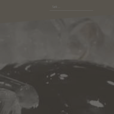
S
ø
k
e
t
t
e
r
: