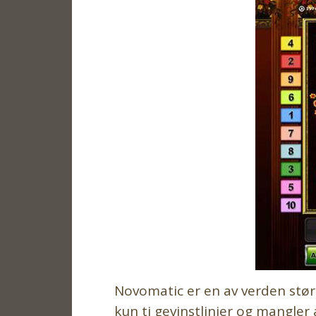
Novomatic er en av verden størs
kun ti gevinstlinjer og mangler 