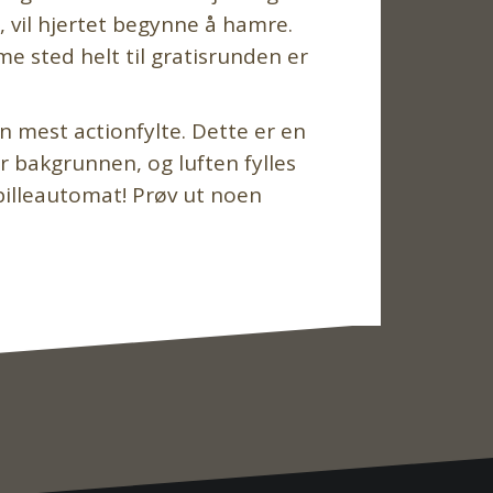
, vil hjertet begynne å hamre.
e sted helt til gratisrunden er
n mest actionfylte. Dette er en
r bakgrunnen, og luften fylles
pilleautomat! Prøv ut noen