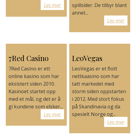
Les mer
spillsider. De tilbyr blant
annet...
Les mer
7Red Casino
LeoVegas
7Red Casino er ett
LeoVegas er et flott
online kasino som har
nettkaasino som har
eksistert siden 2010.
tatt markedet med
Kasinoet startet opp
storm siden oppstarten
med et mål, og det er å
i 2012. Med stort fokus
gi kundene som elsker...
på Skandinavia og da
Les mer
spesielt Norge og...
Les mer