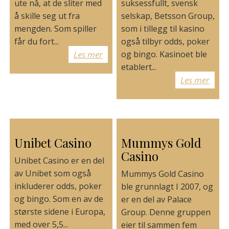
ute nå, at de sliter med
suksessfullt, svensk
å skille seg ut fra
selskap, Betsson Group,
mengden. Som spiller
som i tillegg til kasino
får du fort...
også tilbyr odds, poker
Les mer
og bingo. Kasinoet ble
etablert...
Les mer
Unibet Casino
Mummys Gold
Casino
Unibet Casino er en del
av Unibet som også
Mummys Gold Casino
inkluderer odds, poker
ble grunnlagt I 2007, og
og bingo. Som en av de
er en del av Palace
største sidene i Europa,
Group. Denne gruppen
med over 5,5...
eier til sammen fem