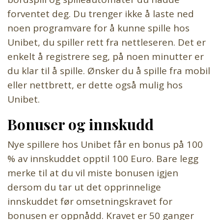
forventet deg. Du trenger ikke å laste ned
noen programvare for å kunne spille hos
Unibet, du spiller rett fra nettleseren. Det er
enkelt å registrere seg, på noen minutter er
du klar til å spille. Ønsker du å spille fra mobil
eller nettbrett, er dette også mulig hos
Unibet.
Bonuser og innskudd
Nye spillere hos Unibet får en bonus på 100
% av innskuddet opptil 100 Euro. Bare legg
merke til at du vil miste bonusen igjen
dersom du tar ut det opprinnelige
innskuddet før omsetningskravet for
bonusen er oppnådd. Kravet er 50 ganger