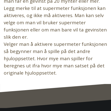
man får en gevinst på 20 mynter eller mer.
Legg merke til at supermeter funksjonen kan
aktiveres, og ikke må aktiveres. Man kan selv
velge om man vil bruker supermeter
funksjonen eller om man bare vil ta gevinsten
slik den er.
Velger man å aktivere supermeter funksjonen
så begynner man å spille på det andre
hjuloppsettet. Hvor mye man spiller for
beregnes ut ifra hvor mye man satset på det
originale hjuloppsettet.