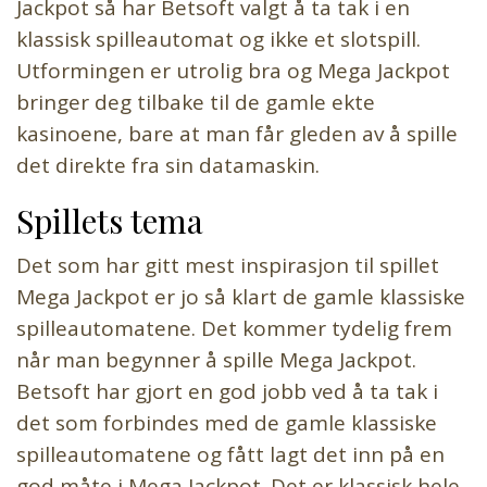
Jackpot så har Betsoft valgt å ta tak i en
klassisk spilleautomat og ikke et slotspill.
Utformingen er utrolig bra og Mega Jackpot
bringer deg tilbake til de gamle ekte
kasinoene, bare at man får gleden av å spille
det direkte fra sin datamaskin.
Spillets tema
Det som har gitt mest inspirasjon til spillet
Mega Jackpot er jo så klart de gamle klassiske
spilleautomatene. Det kommer tydelig frem
når man begynner å spille Mega Jackpot.
Betsoft har gjort en god jobb ved å ta tak i
det som forbindes med de gamle klassiske
spilleautomatene og fått lagt det inn på en
god måte i Mega Jackpot. Det er klassisk hele