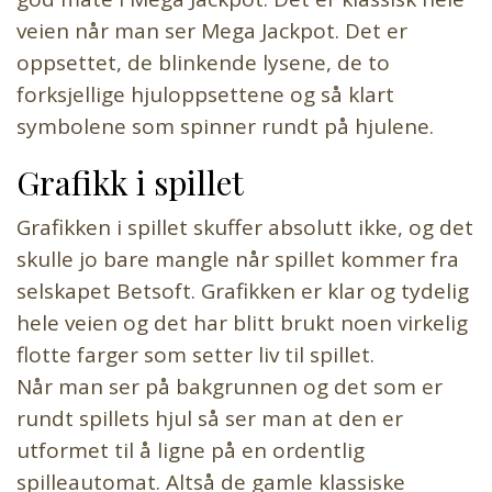
veien når man ser Mega Jackpot. Det er
oppsettet, de blinkende lysene, de to
forksjellige hjuloppsettene og så klart
symbolene som spinner rundt på hjulene.
Grafikk i spillet
Grafikken i spillet skuffer absolutt ikke, og det
skulle jo bare mangle når spillet kommer fra
selskapet Betsoft. Grafikken er klar og tydelig
hele veien og det har blitt brukt noen virkelig
flotte farger som setter liv til spillet.
Når man ser på bakgrunnen og det som er
rundt spillets hjul så ser man at den er
utformet til å ligne på en ordentlig
spilleautomat. Altså de gamle klassiske