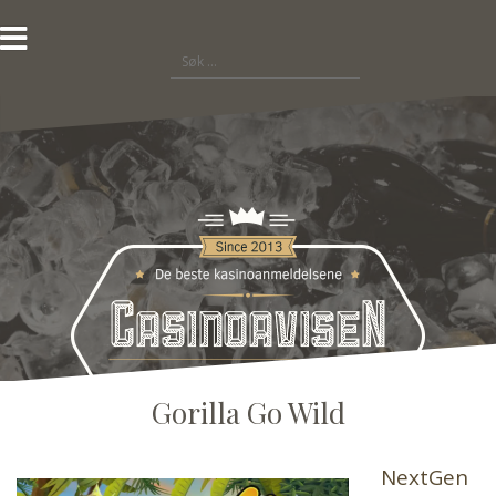
S
k
S
i
ø
p
k
t
e
o
t
c
t
o
e
n
r
t
:
e
n
t
Gorilla Go Wild
NextGen