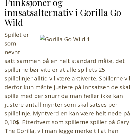
Funksjoner og
innsatsalternativ i Gorilla Go
Wild
Spillet er
som
nevnt
satt sammen på en helt standard måte, det
spillerne bør vite er at alle spillets 25
spillelinjer alltid vil være aktiverte. Spillerne vil
derfor kun måtte justere på innsatsen de skal
spille med per snurr da man heller ikke kan
justere antall mynter som skal satses per
spillelinje. Myntverdien kan være helt nede på
0,10$. Etterhvert som spillerne spiller på Gary
The Gorilla, vil man legge merke til at han