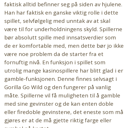
faktisk alltid befinner seg på siden av hjulene.
Han har faktisk en ganske viktig rolle i dette
spillet, selvfølgelig med unntak av at skal
være til for underholdningens skyld. Spillerne
bør absolutt spille med innsatsverdier som
de er komfortable med, men dette bør jo ikke
være noe problem da de starter fra et
fornuftig nivå. En funksjon i spillet som
utrolig mange kasinospillere har blitt glad i er
gamble-funksjonen. Denne finnes selvsagt i
Gorilla Go Wild og den fungerer på vanlig
måte. Spillerne vil få muligheten til å gamble
med sine gevinster og de kan enten doble
eller firedoble gevinstene, det eneste som må
gjøres er at de må gjette riktig farge eller