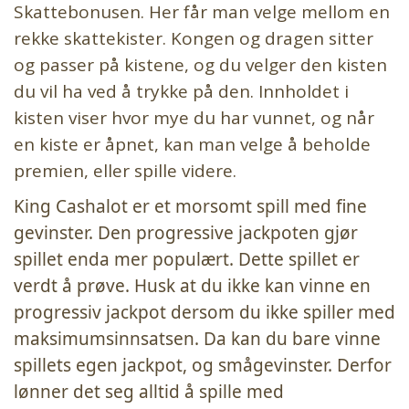
Skattebonusen. Her får man velge mellom en
rekke skattekister. Kongen og dragen sitter
og passer på kistene, og du velger den kisten
du vil ha ved å trykke på den. Innholdet i
kisten viser hvor mye du har vunnet, og når
en kiste er åpnet, kan man velge å beholde
premien, eller spille videre.
King Cashalot er et morsomt spill med fine
gevinster. Den progressive jackpoten gjør
spillet enda mer populært. Dette spillet er
verdt å prøve. Husk at du ikke kan vinne en
progressiv jackpot dersom du ikke spiller med
maksimumsinnsatsen. Da kan du bare vinne
spillets egen jackpot, og smågevinster. Derfor
lønner det seg alltid å spille med